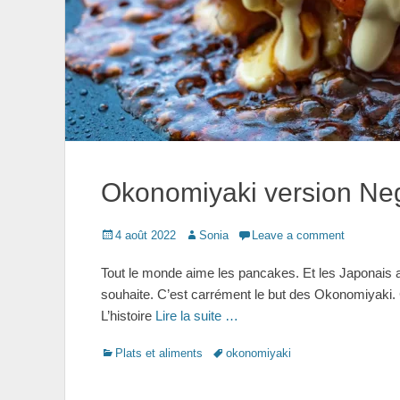
Okonomiyaki version Negi
Posted
Author
4 août 2022
Sonia
Leave a comment
on
Tout le monde aime les pancakes. Et les Japonais 
souhaite. C’est carrément le but des Okonomiyaki. C
L’histoire
Lire la suite …
Categories
Tags
Plats et aliments
okonomiyaki