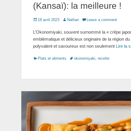
(Kansaï): la meilleure !
Posted
Author
18 avril 2023
Nathan
Leave a comment
on
L’Okonomiyaki, souvent surnommé la « crêpe japonai
emblématique et délicieux originaire de la région du
polyvalent et savoureux est non seulement
Lire la 
Categories
Tags
Plats et aliments
okonomiyaki
,
recette