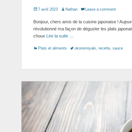
Posted
Author
7 avril 2023
Nathan
Leave a comment
on
Bonjour, chers amis de la cuisine japonaise ! Aujour
révolutionné ma façon de déguster les plats japonai
choux
Lire la suite …
Categories
Tags
Plats et aliments
okonomiyaki
,
recette
,
sauce