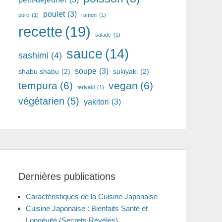
poulet
(3)
porc
(1)
ramen
(1)
recette
(19)
salade
(1)
sauce
(14)
sashimi
(4)
soupe
(3)
shabu shabu
(2)
sukiyaki
(2)
tempura
(6)
vegan
(6)
teriyaki
(1)
végétarien
(5)
yakitori
(3)
Dernières publications
Caractéristiques de la Cuisine Japonaise
Cuisine Japonaise : Bienfaits Santé et
Longévité (Secrets Révélés)