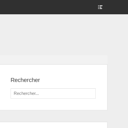
Show
Header
Sidebar
Content
Rechercher
Search
for: