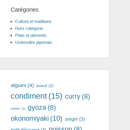
Catégories
Culture et traditions
Hors catégorie
Plats et aliments
Ustensiles japonais
algues
(4)
boeuf
(2)
condiment
(15)
curry
(8)
gyoza
(8)
entrée
(1)
okonomiyaki
(10)
onigiri
(3)
poisson
(8)
petit-déjeuner
(3)