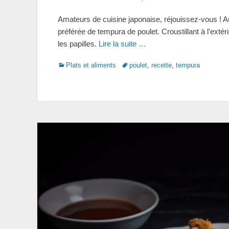
on
Amateurs de cuisine japonaise, réjouissez-vous ! Au
préférée de tempura de poulet. Croustillant à l’extérie
les papilles.
Lire la suite …
Categories
Tags
Plats et aliments
poulet
,
recette
,
tempura