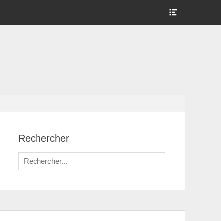
Show
Header
Sidebar
Content
Rechercher
Search
for: