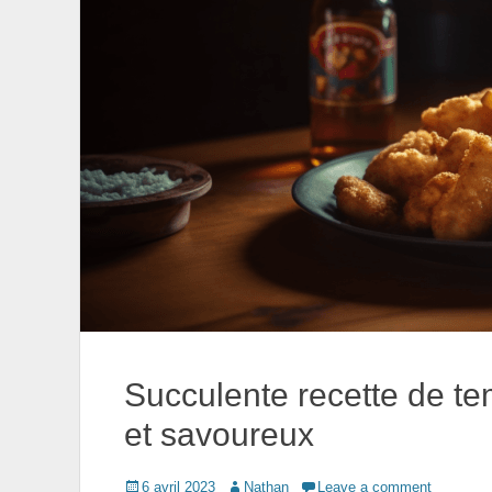
Succulente recette de te
et savoureux
Posted
Author
6 avril 2023
Nathan
Leave a comment