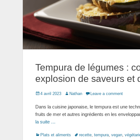
Tempura de légumes : co
explosion de saveurs et 
Posted
Author
4 avril 2023
Nathan
Leave a comment
on
Dans la cuisine japonaise, le tempura est une techn
fruits de mer et autres ingrédients en les enveloppan
la suite …
Categories
Tags
Plats et aliments
recette
,
tempura
,
vegan
,
végétari