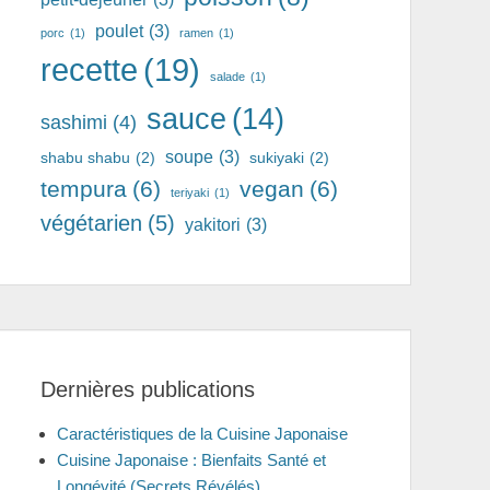
poulet
(3)
porc
(1)
ramen
(1)
recette
(19)
salade
(1)
sauce
(14)
sashimi
(4)
soupe
(3)
shabu shabu
(2)
sukiyaki
(2)
tempura
(6)
vegan
(6)
teriyaki
(1)
végétarien
(5)
yakitori
(3)
Dernières publications
Caractéristiques de la Cuisine Japonaise
Cuisine Japonaise : Bienfaits Santé et
Longévité (Secrets Révélés)