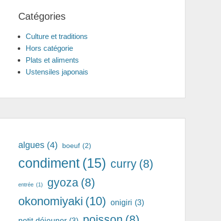
Catégories
Culture et traditions
Hors catégorie
Plats et aliments
Ustensiles japonais
algues
(4)
boeuf
(2)
condiment
(15)
curry
(8)
gyoza
(8)
entrée
(1)
okonomiyaki
(10)
onigiri
(3)
poisson
(8)
petit-déjeuner
(3)