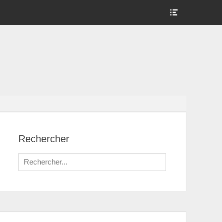
Show
Header
Sidebar
Content
Rechercher
Search
for: