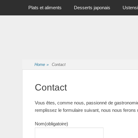
Primary Menu
Skip
Plats et aliments
Desserts japonais
Ustensi
to
content
Home
»
Contact
Contact
Vous êtes, comme nous, passionné de gastronomie j
remplissez le formulaire suivant, nous nous ferons 
Nom
(obligatoire)