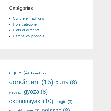
Catégories
Culture et traditions
Hors catégorie
Plats et aliments
Ustensiles japonais
algues
(4)
boeuf
(2)
condiment
(15)
curry
(8)
gyoza
(8)
entrée
(1)
okonomiyaki
(10)
onigiri
(3)
poisson
(8)
petit-déjeuner
(3)