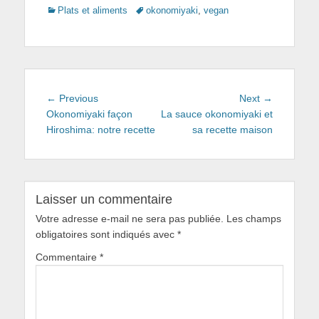
Categories
Tags
Plats et aliments
okonomiyaki
,
vegan
Navigation
Previous
Next
← Previous
Next →
de
post:
post:
Okonomiyaki façon
La sauce okonomiyaki et
Hiroshima: notre recette
sa recette maison
l’article
Laisser un commentaire
Votre adresse e-mail ne sera pas publiée.
Les champs
obligatoires sont indiqués avec
*
Commentaire
*