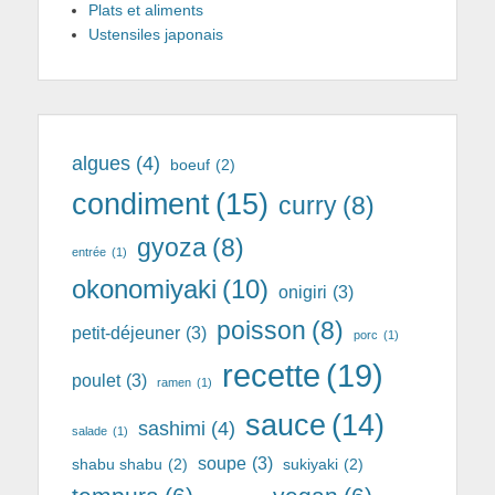
Plats et aliments
Ustensiles japonais
algues
(4)
boeuf
(2)
condiment
(15)
curry
(8)
gyoza
(8)
entrée
(1)
okonomiyaki
(10)
onigiri
(3)
poisson
(8)
petit-déjeuner
(3)
porc
(1)
recette
(19)
poulet
(3)
ramen
(1)
sauce
(14)
sashimi
(4)
salade
(1)
soupe
(3)
shabu shabu
(2)
sukiyaki
(2)