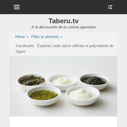
Menu
Show
Heade
Sideb
Taberu.tv
Conte
A la découverte de la cuisine japonaise
Home
»
Plats et aliments
»
Yuzukosho : Explorez cette épice raffinée et polyvalente du
Japon