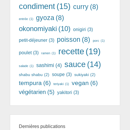
condiment
(15)
curry
(8)
gyoza
(8)
entrée
(1)
okonomiyaki
(10)
onigiri
(3)
poisson
(8)
petit-déjeuner
(3)
porc
(1)
recette
(19)
poulet
(3)
ramen
(1)
sauce
(14)
sashimi
(4)
salade
(1)
soupe
(3)
shabu shabu
(2)
sukiyaki
(2)
tempura
(6)
vegan
(6)
teriyaki
(1)
végétarien
(5)
yakitori
(3)
Dernières publications