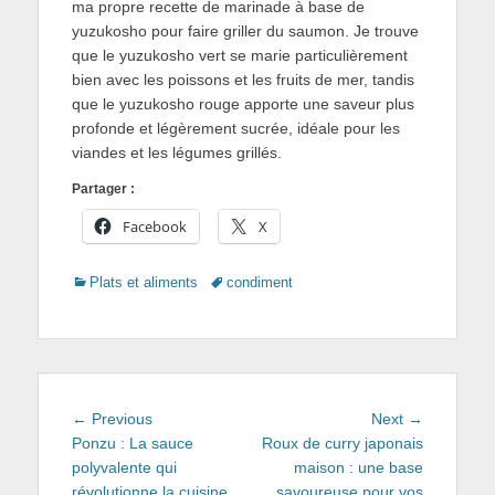
ma propre recette de marinade à base de
yuzukosho pour faire griller du saumon. Je trouve
que le yuzukosho vert se marie particulièrement
bien avec les poissons et les fruits de mer, tandis
que le yuzukosho rouge apporte une saveur plus
profonde et légèrement sucrée, idéale pour les
viandes et les légumes grillés.
Partager :
Facebook
X
Categories
Tags
Plats et aliments
condiment
Navigation
Previous
Next
← Previous
Next →
de
post:
post:
Ponzu : La sauce
Roux de curry japonais
polyvalente qui
maison : une base
l’article
révolutionne la cuisine
savoureuse pour vos