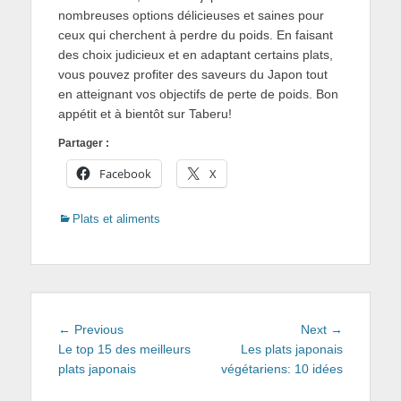
nombreuses options délicieuses et saines pour
ceux qui cherchent à perdre du poids. En faisant
des choix judicieux et en adaptant certains plats,
vous pouvez profiter des saveurs du Japon tout
en atteignant vos objectifs de perte de poids. Bon
appétit et à bientôt sur Taberu!
Partager :
Facebook
X
Categories
Plats et aliments
Navigation
Previous
Next
← Previous
Next →
de
post:
post:
Le top 15 des meilleurs
Les plats japonais
plats japonais
végétariens: 10 idées
l’article