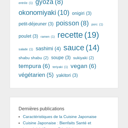
gyoza
(8)
entrée
(1)
okonomiyaki
(10)
onigiri
(3)
poisson
(8)
petit-déjeuner
(3)
porc
(1)
recette
(19)
poulet
(3)
ramen
(1)
sauce
(14)
sashimi
(4)
salade
(1)
soupe
(3)
shabu shabu
(2)
sukiyaki
(2)
tempura
(6)
vegan
(6)
teriyaki
(1)
végétarien
(5)
yakitori
(3)
Dernières publications
Caractéristiques de la Cuisine Japonaise
Cuisine Japonaise : Bienfaits Santé et