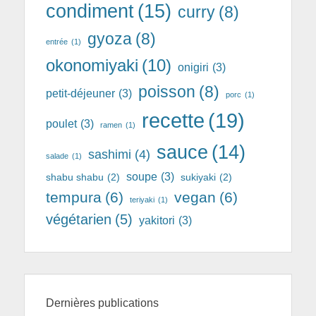
condiment
(15)
curry
(8)
gyoza
(8)
entrée
(1)
okonomiyaki
(10)
onigiri
(3)
poisson
(8)
petit-déjeuner
(3)
porc
(1)
recette
(19)
poulet
(3)
ramen
(1)
sauce
(14)
sashimi
(4)
salade
(1)
soupe
(3)
shabu shabu
(2)
sukiyaki
(2)
tempura
(6)
vegan
(6)
teriyaki
(1)
végétarien
(5)
yakitori
(3)
Dernières publications