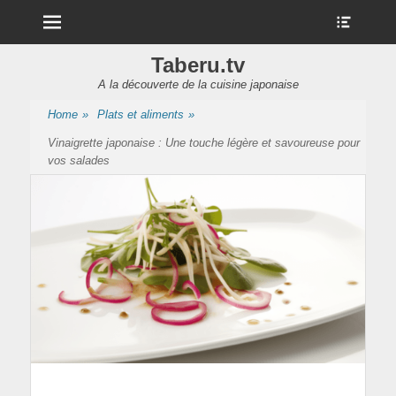
Menu
Show
Heade
Sideb
Taberu.tv
Conte
A la découverte de la cuisine japonaise
Home
»
Plats et aliments
»
Vinaigrette japonaise : Une touche légère et savoureuse pour
vos salades