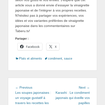
article vous a donné envie d’essayer la vinaigrette
japonaise et de l’intégrer à vos propres recettes.
N’hésitez pas à partager vos expériences, vos
idées et vos variantes préférées de vinaigrette
japonaise dans les commententaires sur
Taberu.tv!
Partager :
Facebook
X
Categories
Tags
Plats et aliments
condiment
,
sauce
Navigation
Previous
Next
← Previous
Next →
de
post:
post:
Les soupes japonaises :
Karashi : Le condiment
un voyage gustatif à
japonais qui éveille vos
l’article
travers les recettes les
papilles